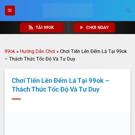
Bỏ
qua
nội
dung
TẢI 99OK
CHƠI NGAY
99ok
»
Hướng Dẫn Chơi
»
Chơi Tiến Lên Đếm Lá Tại 99ok
– Thách Thức Tốc Độ Và Tư Duy
Chơi Tiến Lên Đếm Lá Tại 99ok –
Thách Thức Tốc Độ Và Tư Duy