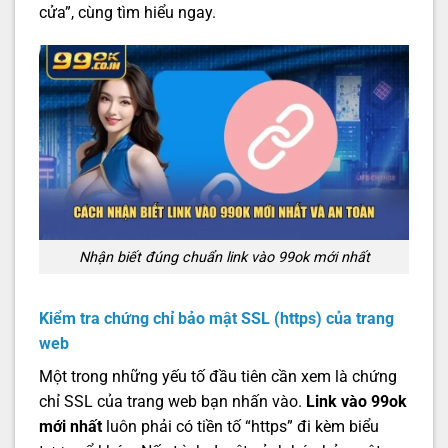
cửa”, cùng tìm hiểu ngay.
Nhận biết đúng chuẩn link vào 99ok mới nhất
Kiểm tra chứng chỉ bảo mật SSL (https) của trang
web
Một trong những yếu tố đầu tiên cần xem là chứng
chỉ SSL của trang web bạn nhấn vào.
Link vào 99ok
mới nhất
luôn phải có tiền tố “https” đi kèm biểu