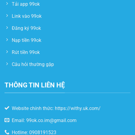
Tải app 99ok
Link vào 99ok
Đăng ký 99ok
Nạp tiền 99ok
Rút tiền 99ok
Câu hỏi thường gặp
THÔNG TIN LIÊN HỆ
Website chính thức: https://withy.uk.com/
Email:
99ok.co.im@gmail.com
Hotline: 0908191523