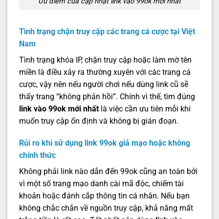
Ưu điểm của cập nhật link vào 99ok mới nhất
Tình trạng chặn truy cập các trang cá cược tại Việt
Nam
Tình trạng khóa IP, chặn truy cập hoặc làm mờ tên
miền là điều xảy ra thường xuyên với các trang cá
cược, vậy nên nếu người chơi nếu dùng link cũ sẽ
thấy trang “không phản hồi”. Chính vì thế, tìm đúng
link vào 99ok mới nhất
là việc cần ưu tiên mỗi khi
muốn truy cập ổn định và không bị gián đoạn.
Rủi ro khi sử dụng link 99ok giả mạo hoặc không
chính thức
Không phải link nào dẫn đến 99ok cũng an toàn bởi
vì một số trang mạo danh cài mã độc, chiếm tài
khoản hoặc đánh cắp thông tin cá nhân. Nếu bạn
không chắc chắn về nguồn truy cập, khả năng mất