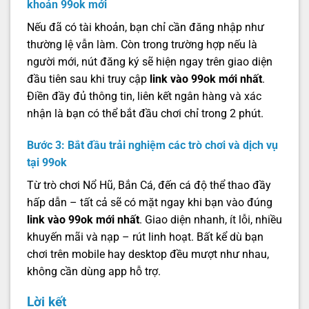
khoản 99ok mới
Nếu đã có tài khoản, bạn chỉ cần đăng nhập như
thường lệ vẫn làm. Còn trong trường hợp nếu là
người mới, nút đăng ký sẽ hiện ngay trên giao diện
đầu tiên sau khi truy cập
link vào 99ok mới nhất
.
Điền đầy đủ thông tin, liên kết ngân hàng và xác
nhận là bạn có thể bắt đầu chơi chỉ trong 2 phút.
Bước 3: Bắt đầu trải nghiệm các trò chơi và dịch vụ
tại 99ok
Từ trò chơi Nổ Hũ, Bắn Cá, đến cá độ thể thao đầy
hấp dẫn – tất cả sẽ có mặt ngay khi bạn vào đúng
link vào 99ok mới nhất
. Giao diện nhanh, ít lỗi, nhiều
khuyến mãi và nạp – rút linh hoạt. Bất kể dù bạn
chơi trên mobile hay desktop đều mượt như nhau,
không cần dùng app hỗ trợ.
Lời kết