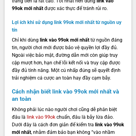
trắng tiền là rất cao. Tốt nhất nên dùng
link vào
99ok mới nhất
được xác thực để tránh rủi ro.
Lợi ích khi sử dụng link 99ok mới nhất từ nguồn uy
tín
Chỉ khi dùng
link vào 99ok mới nhất
từ nguồn đáng
tin, người chơi mới được bảo vệ quyền lợi đầy đủ.
Ngoài việc bảo mật, đường dẫn mới còn giúp truy
cập mượt hơn, hạn chế lỗi kết nối và truy cập được
đầy đủ tính năng. Một cú nhấp đúng sẽ quyết định
trải nghiệm cá cược an toàn hay đầy cạm bẫy.
Cách nhận biết link vào 99ok mới nhất và
an toàn
Không phải lúc nào người chơi cũng dễ phân biệt
đâu là
link vào 99ok
chuẩn, đâu là bẫy lừa đảo.
Dưới đây là cách đơn giản để kiểm tra
link vào 99ok
mới nhất
, nhằm đảm bảo bạn không “vào nhầm