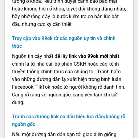
tượng ổ khóa. Nếu trình duyệt cảnh báo bảo mật
hoặc không hiện ổ khóa, tuyệt đối không đăng nhập,
hãy nhớ rằng đây là bước kiểm tra cơ bản lúc bắt
đầu nhưng cực kỳ cần thiết.
Truy cập vào 99ok từ các nguồn uy tín và chính
thức
Nguồn tin cậy nhất để lấy
link vào 99ok mới nhất
chính là từ nhà cái, bộ phận CSKH hoặc các kênh
truyền thông chính thức của chúng tôi. Tránh bấm
vào những đường dẫn lạ xuất hiện trong bình luận
Facebook, TikTok hoặc từ người không rõ danh tính.
Càng rõ ràng về nguồn gốc, càng yên tâm khi sử
dụng.
Tránh các đường link có dấu hiệu lừa đảo/không rõ
nguồn gốc
Nếu một đường dẫn dẫn bạn tới giao diện giống