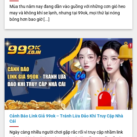
Mùa thu năm nay đang dần vào guồng với những cơn gió heo
may và không khí se lạnh, nhưng tại 99ok, mọi thứ lại nóng
bỏng hơn bao giờ [...]
Cảnh Báo Link Giả 99ok – Tránh Lừa Đảo Khi Truy Cập Nhà
Cái
Ngày càng nhiều người chơi gặp rắc rối vì truy cập nhầm link